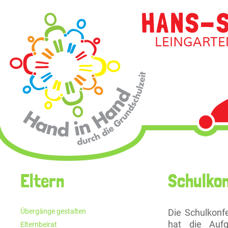
Navigati
überspri
Navigation
Eltern
Schulko
überspringen
Übergänge gestalten
Die Schulkonf
hat die Aufg
Elternbeirat