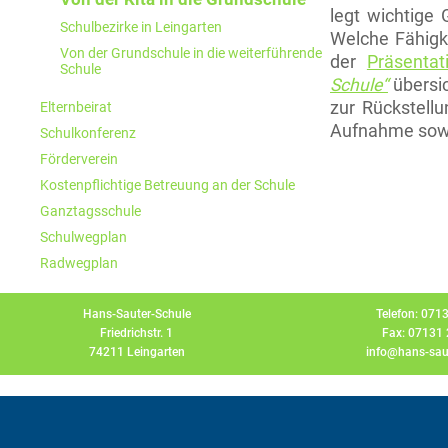
legt wichtige
Schulbezirke in Leingarten
Welche Fähigke
Von der Grundschule in die weiterführende
der
Präsenta
Schule
Schule“
übersic
zur Rückstell
Elternbeirat
Aufnahme sowi
Schulkonferenz
Förderverein
Kostenpflichtige Betreuung an der Schule
Ganztagsschule
Schulwegplan
Radwegplan
Hans-Sauter-Schule
Telefon: 071
Friedrichstr. 1
Fax: 07131
74211 Leingarten
info@hans-saut