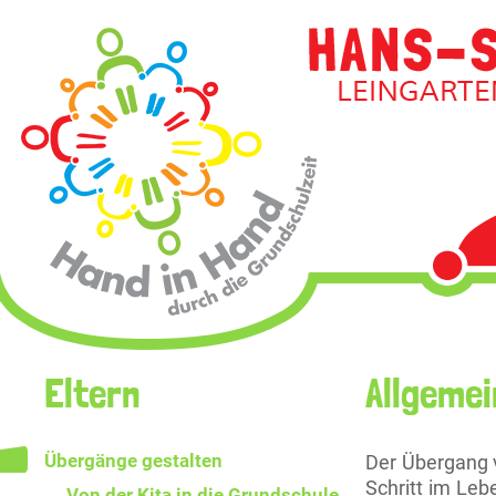
Navigati
überspri
Navigation
Eltern
Allgeme
überspringen
Übergänge gestalten
Der Übergang v
Schritt im Leb
Von der Kita in die Grundschule