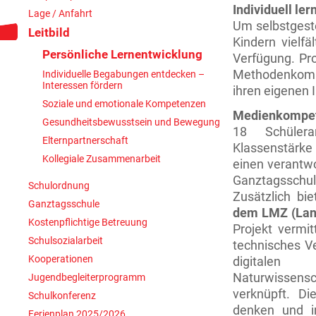
Individuell le
Lage / Anfahrt
Um selbstgeste
Leitbild
Kindern vielfä
Persönliche Lernentwicklung
Verfügung. Pro
Methodenkomp
Individuelle Begabungen entdecken –
Interessen fördern
ihren eigenen 
Soziale und emotionale Kompetenzen
Medienkompet
Gesundheitsbewusstsein und Bewegung
18 Schülera
Elternpartnerschaft
Klassenstärk
Kollegiale Zusammenarbeit
einen verantwo
Ganztagsschul
Schulordnung
Zusätzlich bi
Ganztagsschule
dem LMZ (Lan
Kostenpflichtige Betreuung
Projekt vermi
Schulsozialarbeit
technisches V
Kooperationen
digitalen 
Naturwissens
Jugendbegleiterprogramm
verknüpft. Di
Schulkonferenz
denken und i
Ferienplan 2025/2026