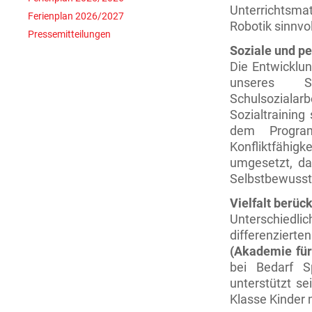
Unterrichtsma
Ferienplan 2026/2027
Robotik sinnvol
Pressemitteilungen
Soziale und p
Die Entwicklun
unseres S
Schulsozialarb
Sozialtraining
dem Prog
Konfliktfähigke
umgesetzt, das
Selbstbewussts
Vielfalt berüc
Unterschiedl
differenziert
(Akademie für
bei Bedarf S
unterstützt se
Klasse Kinder