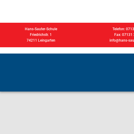
Hans-Sauter-Schule
Telefon: 071
Friedrichstr. 1
Fax: 07131
74211 Leingarten
info@hans-saut