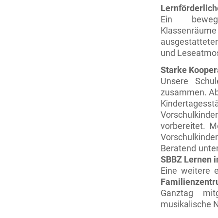
Lernförderli
Ein bewegu
Klassenräum
ausgestatteten
und Leseatmos
Starke Kooper
Unsere Schul
zusammen. Ab 
Kindertagess
Vorschulkinde
vorbereitet. 
Vorschulkinder
Beratend unter
SBBZ Lernen i
Eine weitere
Familienzent
Ganztag mit
musikalische 