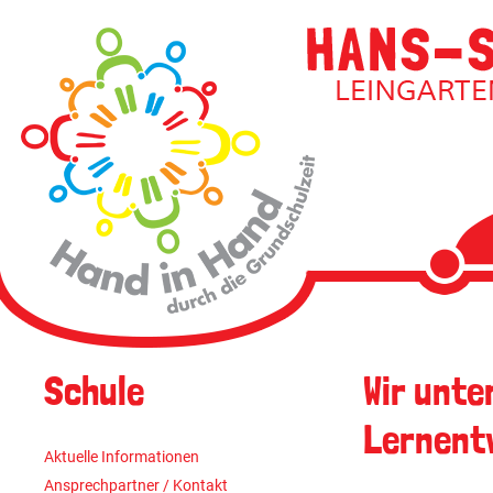
Navigati
überspri
Navigation
Schule
Wir unte
überspringen
Lernent
Aktuelle Informationen
Ansprechpartner / Kontakt