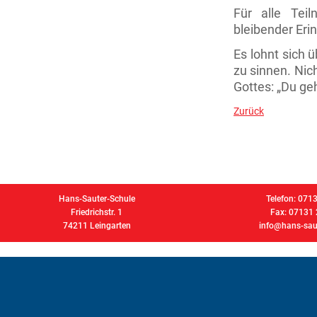
Für alle Teil
bleibender Eri
Es lohnt sich 
zu sinnen. Nic
Gottes: „Du geh
Zurück
Hans-Sauter-Schule
Telefon: 071
Friedrichstr. 1
Fax: 07131
74211 Leingarten
info@hans-saut