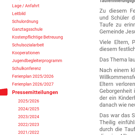
Tauferinnerungsgo
Lage / Anfahrt
Zu diesem Fe
Leitbild
und Schüler d
Schulordnung
Taufe zu erin
Ganztagsschule
Gemeinde Jesu
Kostenpflichtige Betreuung
Viele Eltern
Schulsozialarbeit
diesem festlic
Kooperationen
Das Thema laut
Jugendbegleiterprogramm
Schulkonferenz
Nach einem kle
Ferienplan 2025/2026
Willkommensfe
Eltern verlor
Ferienplan 2026/2027
Geborgenheit i
Pressemitteilungen
der ein Kinder
2025/2026
danach wie ne
2024/2025
Das war das St
2023/2024
Theilig einfü
2022/2023
durch die Tau
2021/2022