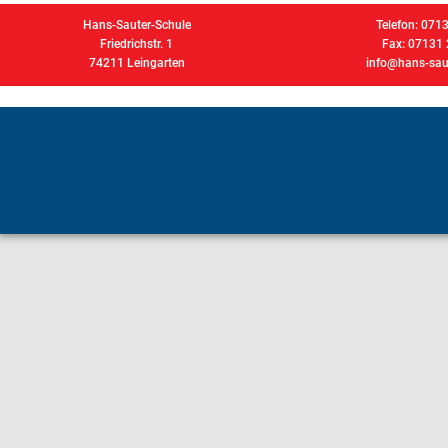
Hans-Sauter-Schule
Telefon: 071
Friedrichstr. 1
Fax: 07131
74211 Leingarten
info@hans-saut