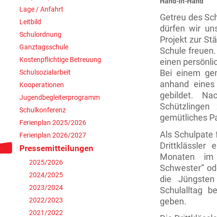
Hand-in-Hand
Lage / Anfahrt
Getreu des Sch
Leitbild
dürfen wir un
Schulordnung
Projekt zur St
Ganztagsschule
Schule freuen.
Kostenpflichtige Betreuung
einen persönlic
Schulsozialarbeit
Bei einem ge
anhand eines 
Kooperationen
gebildet. Na
Jugendbegleiterprogramm
Schützlinge
Schulkonferenz
gemütliches P
Ferienplan 2025/2026
Als Schulpate 
Ferienplan 2026/2027
Drittklässler
Pressemitteilungen
Monaten im 
2025/2026
Schwester“ od
2024/2025
die Jüngsten
2023/2024
Schulalltag b
2022/2023
geben.
2021/2022